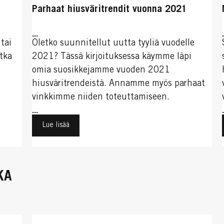
Parhaat hiusväritrendit vuonna 2021
...
tai
Oletko suunnitellut uutta tyyliä vuodelle
tka
2021? Tässä kirjoituksessa käymme läpi
omia suosikkejamme vuoden 2021
hiusväritrendeistä. Annamme myös parhaat
vinkkimme niiden toteuttamiseen.
...
Lue lisää
KA