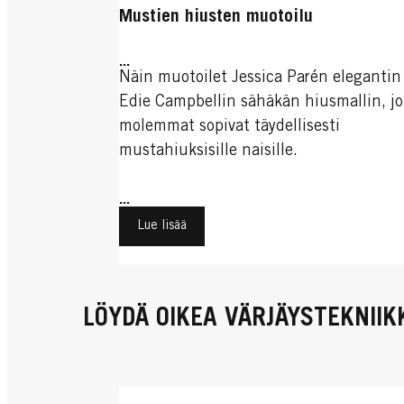
Mustien hiusten muotoilu
...
Näin muotoilet Jessica Parén elegantin 
Edie Campbellin sähäkän hiusmallin, jo
molemmat sopivat täydellisesti
mustahiuksisille naisille.
...
Lue lisää
LÖYDÄ OIKEA VÄRJÄYSTEKNIIK