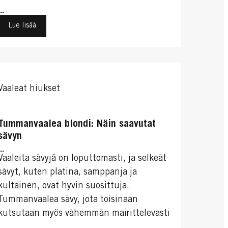
...
Lue lisää
Vaaleat hiukset
Tummanvaalea blondi: Näin saavutat
sävyn
...
Vaaleita sävyjä on loputtomasti, ja selkeät
sävyt, kuten platina, samppanja ja
kultainen, ovat hyvin suosittuja.
Tummanvaalea sävy, jota toisinaan
kutsutaan myös vähemmän mairittelevasti
"likaisenvaaleaksi", on jäänyt muiden sävyjen
...