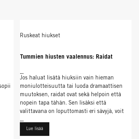
Ruskeat hiukset
Tummien hiusten vaalennus: Raidat
...
Jos haluat lisätä hiuksiin vain hieman
sopii
moniulotteisuutta tai luoda dramaattisen
muutoksen, raidat ovat sekä helpoin että
nopein tapa tähän. Sen lisäksi että
valittavana on loputtomasti eri sävyjä, voit
myös käyttää erilaisia tekniikoita yksilöllisen
...
lopputuloksen luomiseen. Lue lisää näiden
Lue lisää
toteuttamisesta.