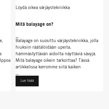
Löydä oikea värjäystekniikka
Mitä balayage on?
...
e,
Balayage on suosittu värjäystekniikka, jolla
hiuksiin räätälöidään upeita,
a
hämmästyttävän aidoilta näyttäviä sävyjä.
elppoa
Mitä balayage oikein tarkoittaa? Tässä
artikkelissa kerromme siitä kaiken
sinua
...
-
Lue lisää