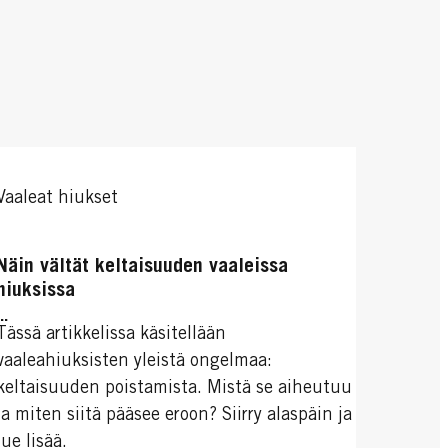
Vaaleat hiukset
Näin vältät keltaisuuden vaaleissa
hiuksissa
...
Tässä artikkelissa käsitellään
vaaleahiuksisten yleistä ongelmaa:
keltaisuuden poistamista. Mistä se aiheutuu
ja miten siitä pääsee eroon? Siirry alaspäin ja
lue lisää.