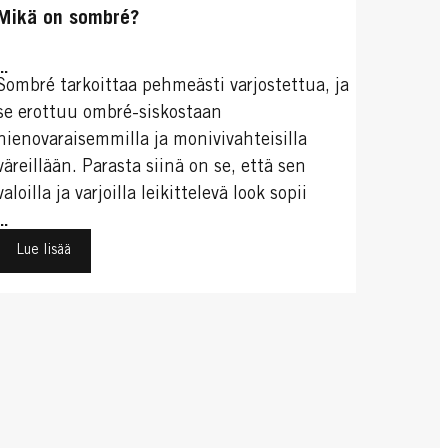
Mikä on sombré?
...
Sombré tarkoittaa pehmeästi varjostettua, ja
se erottuu ombré-siskostaan
hienovaraisemmilla ja monivivahteisilla
väreillään. Parasta siinä on se, että sen
valoilla ja varjoilla leikittelevä look sopii
kaikille hiusväristä ja hiusten pituudesta
...
riippumatta.
Lue lisää