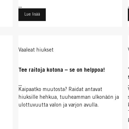
...
Lue lisää
Vaaleat hiukset
Tee raitoja kotona – se on helppoa!
...
Kaipaatko muutosta? Raidat antavat
hiuksille hehkua, tuuheamman ulkonäön ja
ulottuvuutta valon ja varjon avulla.
...