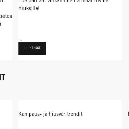
n.
Lue parhaat vinkkimme harmaantuville
hiuksille!
tietoa
en
...
Lue lisää
IT
Kampaus- ja hiusväritrendit