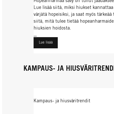
Hopeanharmaa sävy on tullut jäädäksee
Lue lisää siitä, miksi hiukset kannattaa
värjätä hopeisiksi, ja saat myös tärkeää 
siitä, mitä tulee tietää hopeanharmaid
hiuksien hoidosta.
...
Lue lisää
KAMPAUS- JA HIUSVÄRITREND
Kampaus- ja hiusväritrendit