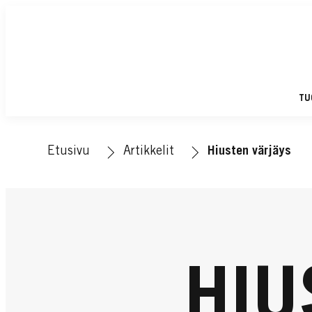
TU
Etusivu
Artikkelit
Hiusten värjäys
HIU