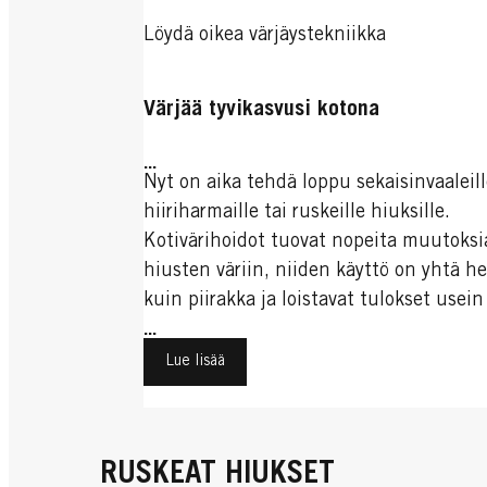
Löydä oikea värjäystekniikka
Värjää tyvikasvusi kotona
...
Nyt on aika tehdä loppu sekaisinvaaleill
hiiriharmaille tai ruskeille hiuksille.
Kotivärihoidot tuovat nopeita muutoksi
hiusten väriin, niiden käyttö on yhtä h
kuin piirakka ja loistavat tulokset usein
salpaavat henkeäsi. Haluamme auttaa 
...
löytämään oikeat väritysmenetelmät ja 
Lue lisää
välineet
RUSKEAT HIUKSET