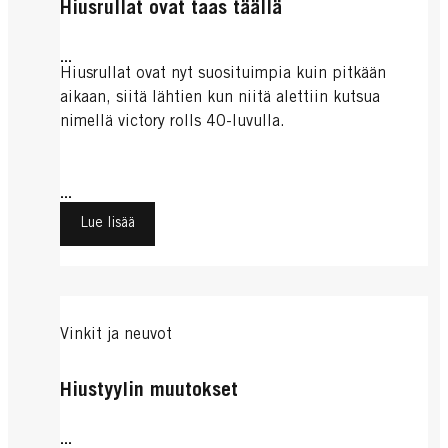
Hiusrullat ovat taas täällä
...
Hiusrullat ovat nyt suosituimpia kuin pitkään
aikaan, siitä lähtien kun niitä alettiin kutsua
nimellä victory rolls 40-luvulla.
...
Lue lisää
Vinkit ja neuvot
Hiustyylin muutokset
...