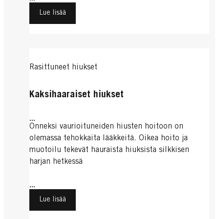
Lue lisää
Rasittuneet hiukset
Kaksihaaraiset hiukset
...
Onneksi vaurioituneiden hiusten hoitoon on
olemassa tehokkaita lääkkeitä. Oikea hoito ja
muotoilu tekevät hauraista hiuksista silkkisen
harjan hetkessä
...
Lue lisää