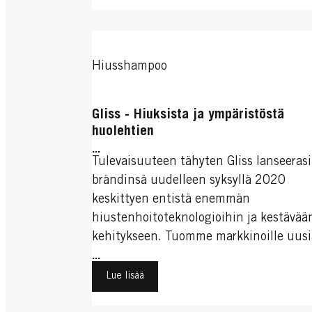
Hiusshampoo
Gliss - Hiuksista ja ympäristöstä
huolehtien
...
Tulevaisuuteen tähyten Gliss lanseerasi
brändinsä uudelleen syksyllä 2020
keskittyen entistä enemmän
hiustenhoitoteknologioihin ja kestävää
kehitykseen. Tuomme markkinoille uusi
koostumuksia, jotka sisältävät jopa 96
...
luonnosta peräisin olevia ainesosia ja
Lue lisää
tarjoavat luonnollisemman vaihtoehdo