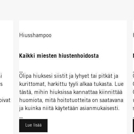
Hiusshampoo
Kaikki miesten hiustenhoidosta
...
i
Olipa hiuksesi siistit ja lyhyet tai pitkät ja
ös
kurittomat, harkittu tyyli alkaa tukasta. Lue
tästä, mihin hiuksissa kannattaa kiinnittää
oivat
huomiota, mitä hoitotuotteita on saatavana
ja kuinka niitä käytetään asianmukaisesti.
...
Lue lisää