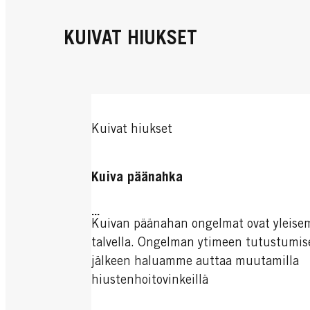
hiustenhoitoon.
KUIVAT HIUKSET
Kuivat hiukset
Kuiva päänahka
...
Kuivan päänahan ongelmat ovat yleise
talvella. Ongelman ytimeen tutustumi
jälkeen haluamme auttaa muutamilla
hiustenhoitovinkeillä