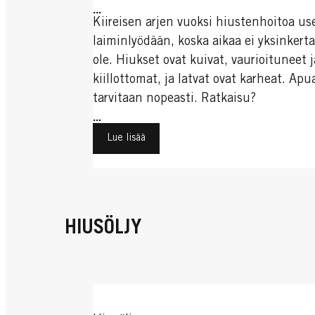
...
Kiireisen arjen vuoksi hiustenhoitoa us
laiminlyödään, koska aikaa ei yksinkerta
ole. Hiukset ovat kuivat, vaurioituneet j
kiillottomat, ja latvat ovat karheat. Apu
tarvitaan nopeasti. Ratkaisu?
Nopeakäyttöinen tehokosteutus.
...
Hoitosuihkeet pelastavat tilanteen.
Lue lisää
HIUSÖLJY