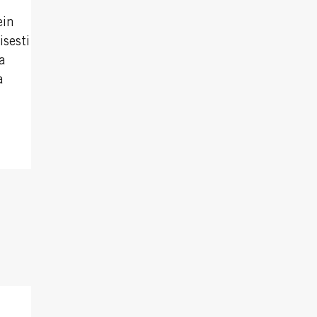
ein
isesti
a
a