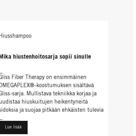
Hiusshampoo
Mika hiustenhoitosarja sopii sinulle
...
Gliss Fiber Therapy on ensimmäinen
OMEGAPLEX®-koostumuksen sisältävä
Gliss-sarja. Mullistava tekniikka korjaa ja
uudistaa hiuskuitujen heikentyneitä
sidoksia ja suojaa pitkään ehkäisten tulevia
vaurioita.
...
Lue lisää