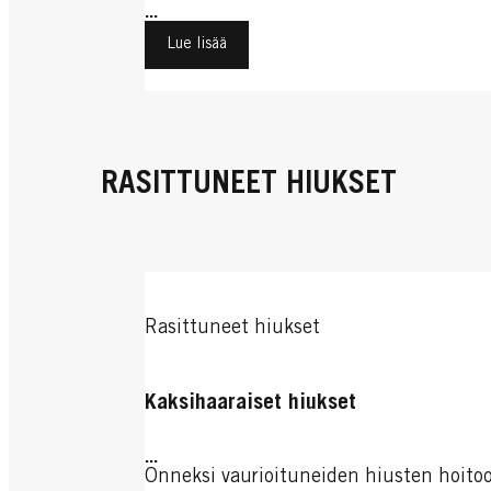
...
Lue lisää
RASITTUNEET HIUKSET
Rasittuneet hiukset
Kaksihaaraiset hiukset
...
Onneksi vaurioituneiden hiusten hoito