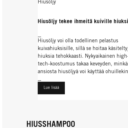
Hiusöljy
Hiusöljy tekee ihmeitä kuiville hiuksi
...
Hiusöljy voi olla todellinen pelastus
kuivahiuksisille, sillä se hoitaa käsitelty
hiuksia tehokkaasti. Nykyaikainen high
tech-koostumus takaa keveyden, minkä
ansiosta hiusöljyä voi käyttää ohuilleki
hiuksille. Tutki, miten hiusöljy voi toim
...
sinulle ja miten se ehkäisee kuivuutta.
Lue lisää
HIUSSHAMPOO