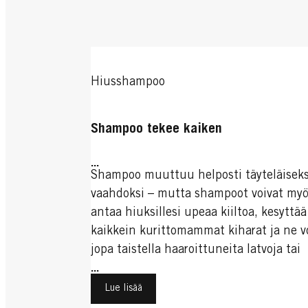
Hiusshampoo
Shampoo tekee kaiken
...
Shampoo muuttuu helposti täyteläiseks
vaahdoksi – mutta shampoot voivat my
antaa hiuksillesi upeaa kiiltoa, kesyttää
kaikkein kurittomammat kiharat ja ne v
jopa taistella haaroittuneita latvoja tai
hilsettä vastaan.
...
Lue lisää