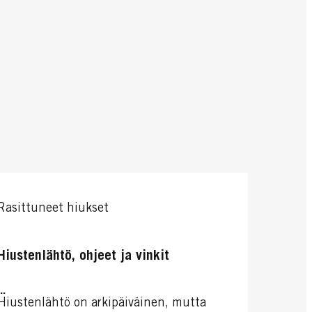
Rasittuneet hiukset
Hiustenlähtö, ohjeet ja vinkit
...
Hiustenlähtö on arkipäiväinen, mutta