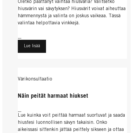
Oletko päättänyt vaihtaa hiusväriä? Valitsetko
hiusvärin vai sävytyksen? Hiusvärit voivat aiheuttaa
hämmennystä ja valinta on joskus vaikeaa. Tässä
valintaa helpottavia vinkkejä.
...
Lue lisää
Värikonsultaatio
Näin peität harmaat hiukset
...
Lue kuinka voit peittää harmaat suortuvat ja saada
hiustesi luonnollisen sävyn takaisin. Onko
aikeissasi sittenkin jättää peittely sikseen ja ottaa