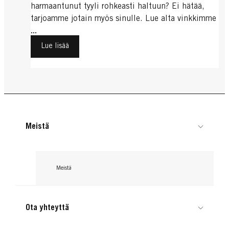
harmaantunut tyyli rohkeasti haltuun? Ei hätää,
tarjoamme jotain myös sinulle. Lue alta vinkkimme
luonnollisen harmaiden hiusten korostamiseen.
...
Lue lisää
Meistä
Meistä
Ota yhteyttä