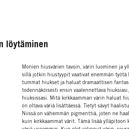
n löytäminen
Monien hiusvärien tavoin, värin luominen ja yl
sillä jotkin hiustyypit vaativat enemmän työtä 
tummat hiukset ja haluat dramaattisen fantas
todennäköisesti ensin vaalennettava hiuksiasi,
hiuksissasi. Mitä kirkkaamman värin haluat hiu
on oltava väriä lisättäessä. Tietyt sävyt haali
Niissä on vähemmän pigmenttiä, joten ne haa
kuin kirkkaammat värit. Tämä lisää ylläpitoon 