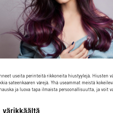
eet useita perinteitä rikkoneita hiustyylejä. Hiusten v
ikkia sateenkaaren värejä. Yhä useammat meistä kokeileva
 hauska ja luova tapa ilmaista persoonallisuutta, ja voit v
 värikkäältä