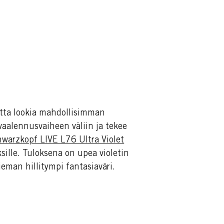
utta lookia mahdollisimman
ivaalennusvaiheen väliin ja tekee
warzkopf LIVE L76 Ultra Violet
sille. Tuloksena on upea violetin
ieman hillitympi fantasiaväri.