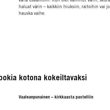
väriä useammin. Kun olet valinnut värin, seur
haluat värin – kaikkiin hiuksiin, raitoihin vai j
hauska vaihe.
ookia kotona kokeiltavaksi
Vaaleanpunainen – kirkkaasta pastelliin