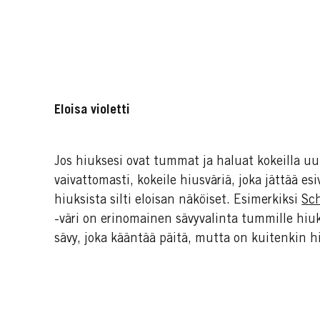
Eloisa violetti
Jos hiuksesi ovat tummat ja haluat kokeilla u
vaivattomasti, kokeile hiusväriä, joka jättää es
hiuksista silti eloisan näköiset. Esimerkiksi
Sch
-väri on erinomainen sävyvalinta tummille hiuk
sävy, joka kääntää päitä, mutta on kuitenkin h