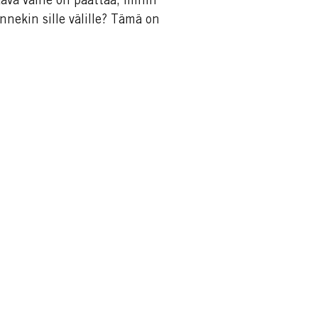
aava vaihe on päättää, mihin
onnekin sille välille? Tämä on