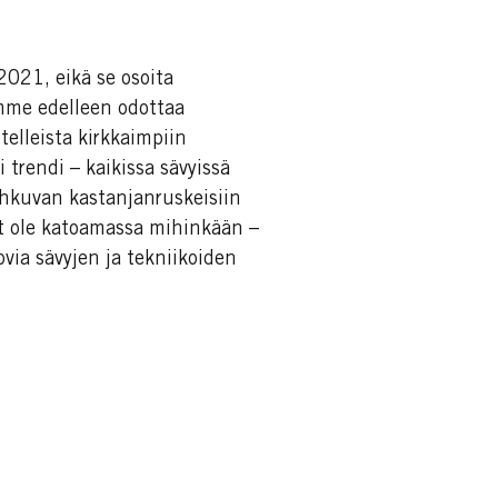
021, eikä se osoita
mme edelleen odottaa
elleista kirkkaimpiin
trendi – kaikissa sävyissä
ehkuvan kastanjanruskeisiin
vät ole katoamassa mihinkään –
ia sävyjen ja tekniikoiden