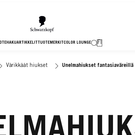
FI
OTEHAKU
ARTIKKELIT
TUOTEMERKIT
COLOR LOUNGE
Värikkäät hiukset
Unelmahiukset fantasiaväreillä
ELMAHIUK