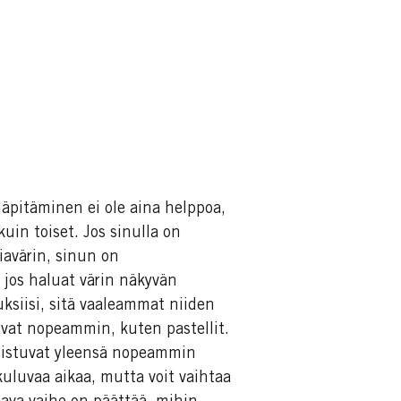
läpitäminen ei ole aina helppoa,
kuin toiset. Jos sinulla on
iavärin, sinun on
 jos haluat värin näkyvän
ksiisi, sitä vaaleammat niiden
stuvat nopeammin, kuten pastellit.
listuvat yleensä nopeammin
kuluvaa aikaa, mutta voit vaihtaa