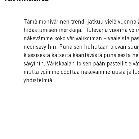
Tämä monivärinen trendi jatkuu vielä vuonna 2
hidastumisen merkkejä. Tulevana vuonna voi
näkevämme koko värivalikoiman – vaaleista past
neonsävyihin. Punaisen huhutaan olevan suuri 
klassisesta katseita kääntävästä punaisesta h
sävyihin. Väriskaalan toisen pään pastellit ei
mutta voimme odottaa näkevämme uusia ja luov
yhdistelmiä.