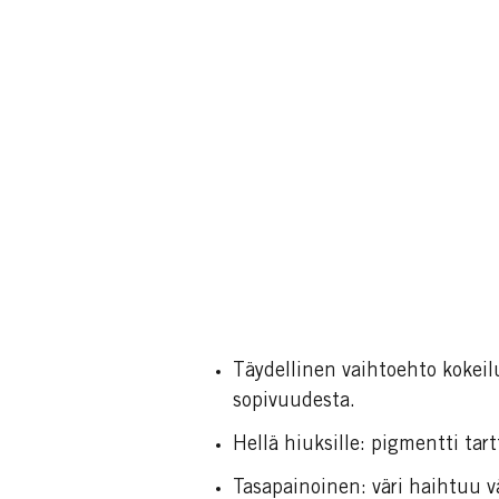
Täydellinen vaihtoehto kokeilu
sopivuudesta.
Hellä hiuksille: pigmentti tart
Tasapainoinen: väri haihtuu vä