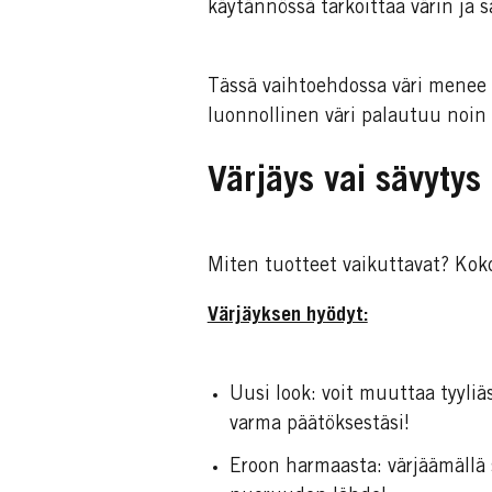
käytännössä tarkoittaa värin ja 
Tässä vaihtoehdossa väri menee 
luonnollinen väri palautuu noin
Värjäys vai sävytys 
Miten tuotteet vaikuttavat? Ko
Värjäyksen hyödyt:
Uusi look: voit muuttaa tyyliä
varma päätöksestäsi!
Eroon harmaasta: värjäämällä 