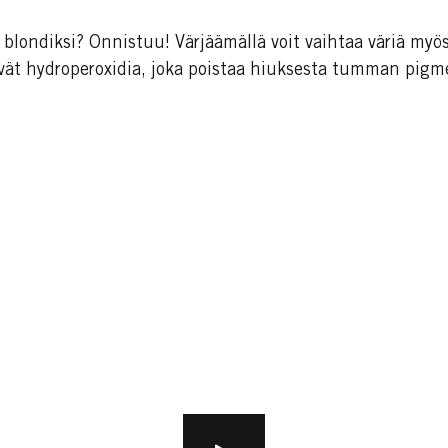
londiksi? Onnistuu! Värjäämällä voit vaihtaa väriä myö
ävät hydroperoxidia, joka poistaa hiuksesta tumman pig