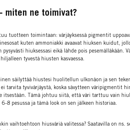
 - miten ne toimivat?
tuu tuotteen toimintaan: värjäyksessä pigmentit uppoava
ainesosat kuten ammoniakki avaavat hiuksen kuidut, joll
n pysyvästi hiuksessasi eikä lähde pois pesemälläkään. Vä
a hiljalleen tyvestä hiusten kasvaessa.
inen säilyttää hiustesi huolitellun ulkonäon ja sen tek
ei tarvita tyvivärjäystä, koska sävytteen väripigmentit h
e itsestään. Tämä johtuu siitä, että väri tarttuu vain h
 6-8 pesussa ja tämä look on sen jälkeen historiaa.
in vaihtoehtoon hiusväriä valitessa? Saatavilla on ns. 