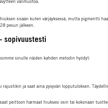
sävytteen välimuotoa.
hiuksen sisään kuten värjäyksessä, mutta pigmentti haa
 28 pesun jälkeen.
- sopivuustesti
kosimme sinulle näiden kahden metodin hyödyt:
si rajustikin ja saat aina pysyvän lopputuloksen. Täydelli
saat peittoon harmaat hiuksesi osin tai kokonaan tuotte