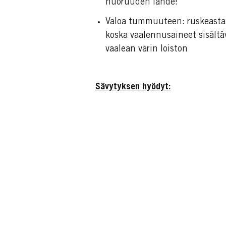
nuoruuden lähde!
Valoa tummuuteen: ruskeasta b
koska vaalennusaineet sisält
vaalean värin loiston
Sävytyksen hyödyt: