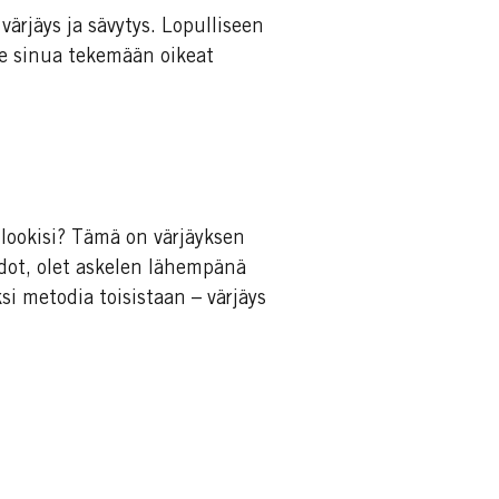
 värjäys ja sävytys. Lopulliseen
me sinua tekemään oikeat
lookisi? Tämä on värjäyksen
dot, olet askelen lähempänä
si metodia toisistaan – värjäys