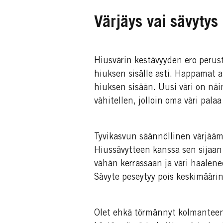
Värjäys vai sävytys
Hiusvärin kestävyyden ero perus
hiuksen sisälle asti. Happamat 
hiuksen sisään. Uusi väri on näi
vähitellen, jolloin oma väri pala
Tyvikasvun säännöllinen värjääm
Hiussävytteen kanssa sen sijaan 
vähän kerrassaan ja väri haalene
Sävyte peseytyy pois keskimäärin
Olet ehkä törmännyt kolmanteenk