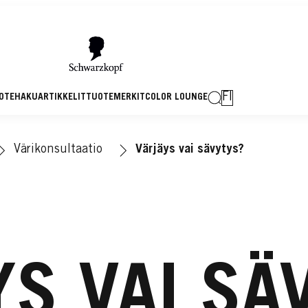
FI
OTEHAKU
ARTIKKELIT
TUOTEMERKIT
COLOR LOUNGE
Värikonsultaatio
Värjäys vai sävytys?
YS VAI SÄ