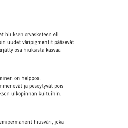
t hiuksen orvasketeen eli
oin uudet väripigmentit pääsevät
rjätty osa hiuksista kasvaa
eminen on helppoa.
immenevät ja peseytyvät pois
iuksen ulkopinnan kuituihin.
semipermanent hiusväri, joka