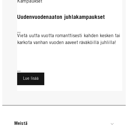
Kampaukset
Uudenvuodenaaton juhlakampaukset
...
Vietä uutta vuotta romanttisesti kahden kesken tai
karkota vanhan vuoden aaveet räväköillä juhlilla!
...
Lue lisää
Meistä