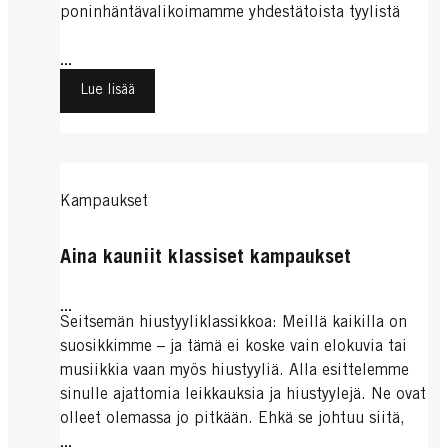
poninhäntävalikoimamme yhdestätoista tyylistä
...
Lue lisää
Kampaukset
Aina kauniit klassiset kampaukset
...
Seitsemän hiustyyliklassikkoa: Meillä kaikilla on
suosikkimme – ja tämä ei koske vain elokuvia tai
musiikkia vaan myös hiustyyliä. Alla esittelemme
sinulle ajattomia leikkauksia ja hiustyylejä. Ne ovat
olleet olemassa jo pitkään. Ehkä se johtuu siitä,
että ne sopivat meille niin hyvin?
...