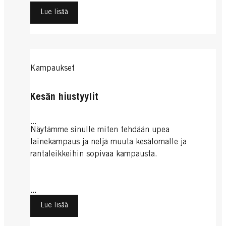
Lue lisää
Kampaukset
Kesän hiustyylit
...
Näytämme sinulle miten tehdään upea
lainekampaus ja neljä muuta kesälomalle ja
rantaleikkeihin sopivaa kampausta.
...
Lue lisää