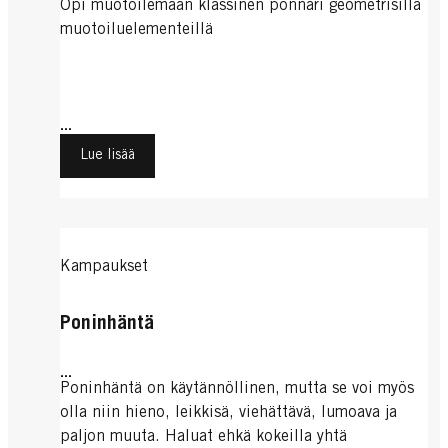
Opi muotoilemaan klassinen ponnari geometrisillä
muotoiluelementeillä
...
Lue lisää
Kampaukset
Poninhäntä
...
Poninhäntä on käytännöllinen, mutta se voi myös
olla niin hieno, leikkisä, viehättävä, lumoava ja
paljon muuta. Haluat ehkä kokeilla yhtä