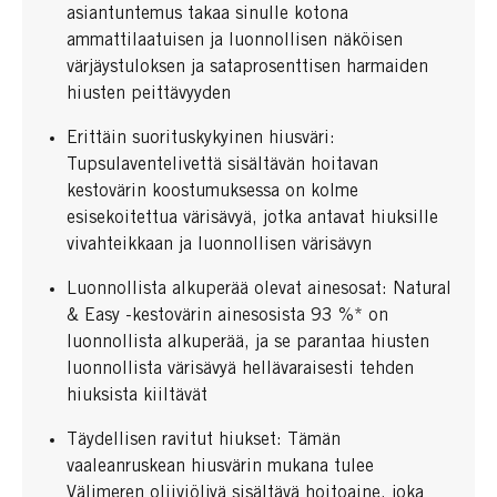
asiantuntemus takaa sinulle kotona
ammattilaatuisen ja luonnollisen näköisen
värjäystuloksen ja sataprosenttisen harmaiden
hiusten peittävyyden
Erittäin suorituskykyinen hiusväri:
Tupsulaventelivettä sisältävän hoitavan
kestovärin koostumuksessa on kolme
esisekoitettua värisävyä, jotka antavat hiuksille
vivahteikkaan ja luonnollisen värisävyn
Luonnollista alkuperää olevat ainesosat: Natural
& Easy -kestovärin ainesosista 93 %* on
luonnollista alkuperää, ja se parantaa hiusten
luonnollista värisävyä hellävaraisesti tehden
hiuksista kiiltävät
Täydellisen ravitut hiukset: Tämän
vaaleanruskean hiusvärin mukana tulee
Välimeren oliiviöljyä sisältävä hoitoaine, joka