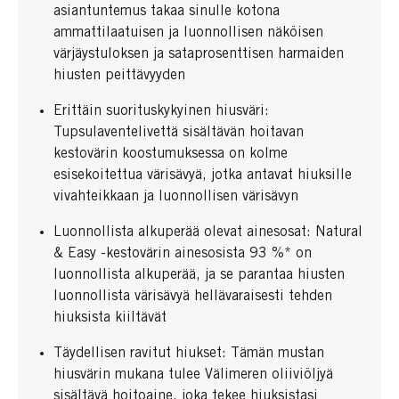
asiantuntemus takaa sinulle kotona
ammattilaatuisen ja luonnollisen näköisen
värjäystuloksen ja sataprosenttisen harmaiden
hiusten peittävyyden
Erittäin suorituskykyinen hiusväri:
Tupsulaventelivettä sisältävän hoitavan
kestovärin koostumuksessa on kolme
esisekoitettua värisävyä, jotka antavat hiuksille
vivahteikkaan ja luonnollisen värisävyn
Luonnollista alkuperää olevat ainesosat: Natural
& Easy -kestovärin ainesosista 93 %* on
luonnollista alkuperää, ja se parantaa hiusten
luonnollista värisävyä hellävaraisesti tehden
hiuksista kiiltävät
Täydellisen ravitut hiukset: Tämän mustan
hiusvärin mukana tulee Välimeren oliiviöljyä
sisältävä hoitoaine, joka tekee hiuksistasi