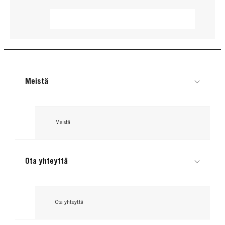
Meistä
Meistä
Ota yhteyttä
GLISS
GLISS
GLISS
Ota yhteyttä
Oil Nutritive 7 Sec Express
Oil Nutritive Conditioner
Repair Treatment