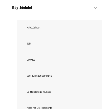
Oil Nutritive Shampoo
...
Käyttöehdot
...
...
Käyttöehdot
Jälki
Cookies
Vastuullisuuskampanja
Laitteistovaatimukset
Note for US Residents