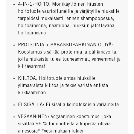
4-IN-1-HOITO: Monikäyttöinen hiusten
hoitotuote vaurioituneille ja värjätyille hiuksille
tarpeidesi mukaisesti: ennen shampoopesua,
hoitoaineena, naamiona, hiuksiin jätettävänä
hoitoaineena
PROTEIINIA + BABASSUPÄHKINÄN ÖLJYÄ:
Koostumus sisältää proteiinia ja pähkinävoita,
jotta hiuksista tulee tuuheammat, vahvemmat ja
kiiltävämmät
KIILTOA: Hoitotuote antaa hiuksille
ylimääräistä kiiltoa ja tekee väristä entistä
kirkkaamman
EI SISÄLLÄ: Ei sisällä keinotekoisia väriaineita
VEGAANINEN: Vegaaninen koostumus, joka
sisältää 96 % luonnollista alkuperää olevia
ainesosia* *vesi mukaan lukien