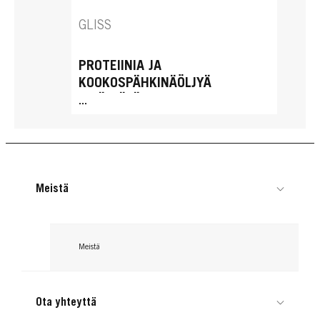
GLISS
PROTEIINIA JA
KOOKOSPÄHKINÄÖLJYÄ
SISÄLTÄVÄ 4-IN-1 MOISTURE
...
MASK
Meistä
Meistä
Ota yhteyttä