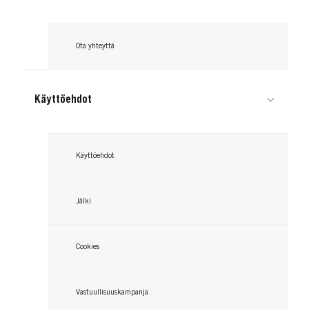
ROOT RETOUCHER
ROOT RETOUCHER
ROOT RETOUCHER
Ashy Blonde
ROOT RETOUCHER
Ota yhteyttä
Dark Brown
Light Blonde
...
Brown
...
Käyttöehdot
...
...
Käyttöehdot
Jälki
Cookies
Vastuullisuuskampanja