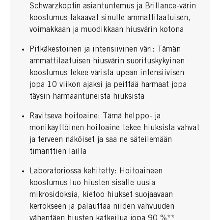
Schwarzkopfin asiantuntemus ja Brillance-värin
koostumus takaavat sinulle ammattilaatuisen,
voimakkaan ja muodikkaan hiusvärin kotona
Pitkäkestoinen ja intensiivinen väri: Tämän
ammattilaatuisen hiusvärin suorituskykyinen
koostumus tekee väristä upean intensiivisen
jopa 10 viikon ajaksi ja peittää harmaat jopa
täysin harmaantuneista hiuksista
Ravitseva hoitoaine: Tämä helppo- ja
monikäyttöinen hoitoaine tekee hiuksista vahvat
ja terveen näköiset ja saa ne säteilemään
timanttien lailla
Laboratoriossa kehitetty: Hoitoaineen
koostumus luo hiusten sisälle uusia
mikrosidoksia, kietoo hiukset suojaavaan
kerrokseen ja palauttaa niiden vahvuuden
vähentäen hiusten katkeilua jopa 90 %**