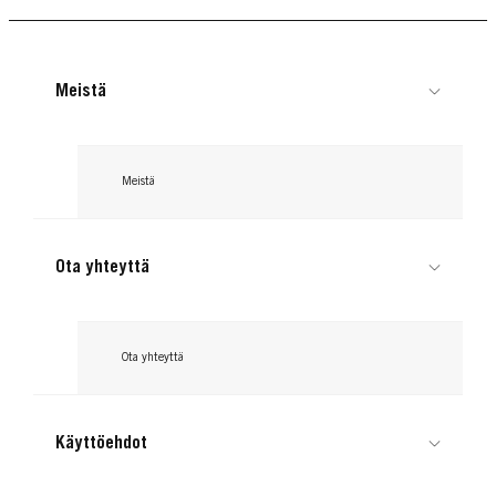
Meistä
Meistä
Ota yhteyttä
GLISS
GLISS
Ota yhteyttä
Total Repair 2-in-1 Treatment
Total Repair Conditioner
Käyttöehdot
...
...