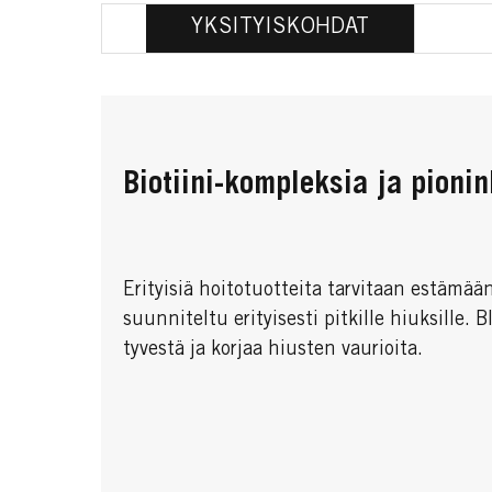
YKSITYISKOHDAT
Biotiini-kompleksia ja pioni
Erityisiä hoitotuotteita tarvitaan estämä
suunniteltu erityisesti pitkille hiuksil
tyvestä ja korjaa hiusten vaurioita.