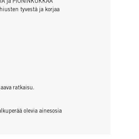
IA ja PIONINKUKKAA
hiusten tyvestä ja korjaa
jaava ratkaisu.
kuperää olevia ainesosia