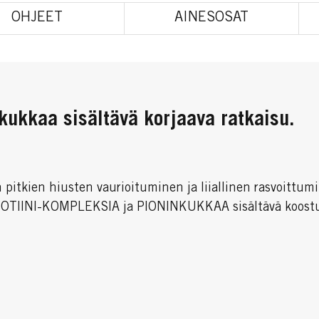
OHJEET
AINESOSAT
nkukkaa sisältävä korjaava ratkaisu.
än pitkien hiusten vaurioituminen ja liiallinen rasvoi
le. BIOTIINI-KOMPLEKSIA ja PIONINKUKKAA sisältävä koost