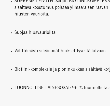
SUPREME LENGTH -sarjan BIOTIINI-KOMPLEKS
sisältävä koostumus poistaa ylimääräisen rasvan 
hiusten vaurioita.
Suojaa hiusvaurioilta
Välittömästi sileämmät hiukset tyvestä latvaan
Biotiini-kompleksia ja pioninkukkaa sisältävä kor
LUONNOLLISET AINESOSAT: 95 % luonnollista al