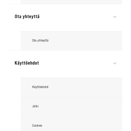
Ota yhteyttä
GLISS
GLISS
Ota yhteyttä
Aqua Revive 7 Sec Express
Aqua Revive Conditioner
Repair Treatment
Käyttöehdot
...
...
Käyttöehdot
Jälki
Cookies