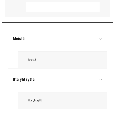
Meistä
Meistä
Ota yhteyttä
TAFT
TAFT
TAFT
Ota yhteyttä
Wax
Hairspray Mini
Mousse