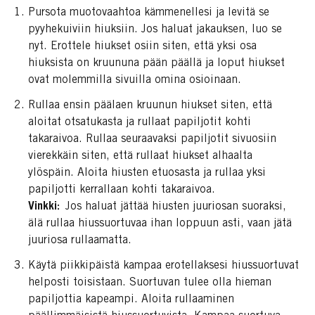
Pursota muotovaahtoa kämmenellesi ja levitä se
pyyhekuiviin hiuksiin. Jos haluat jakauksen, luo se
nyt. Erottele hiukset osiin siten, että yksi osa
hiuksista on kruununa pään päällä ja loput hiukset
ovat molemmilla sivuilla omina osioinaan.
Rullaa ensin päälaen kruunun hiukset siten, että
aloitat otsatukasta ja rullaat papiljotit kohti
takaraivoa. Rullaa seuraavaksi papiljotit sivuosiin
vierekkäin siten, että rullaat hiukset alhaalta
ylöspäin. Aloita hiusten etuosasta ja rullaa yksi
papiljotti kerrallaan kohti takaraivoa.
Vinkki:
Jos haluat jättää hiusten juuriosan suoraksi,
älä rullaa hiussuortuvaa ihan loppuun asti, vaan jätä
juuriosa rullaamatta.
Käytä piikkipäistä kampaa erotellaksesi hiussuortuvat
helposti toisistaan. Suortuvan tulee olla hieman
papiljottia kapeampi. Aloita rullaaminen