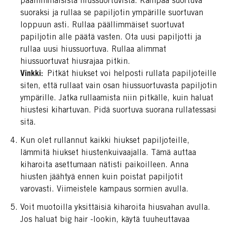
päällimmäisistä hiussuortuvista. Kampaa suortuva
suoraksi ja rullaa se papiljotin ympärille suortuvan
loppuun asti. Rullaa päällimmäiset suortuvat
papiljotin alle päätä vasten. Ota uusi papiljotti ja
rullaa uusi hiussuortuva. Rullaa alimmat
hiussuortuvat hiusrajaa pitkin.
Vinkki:
Pitkät hiukset voi helposti rullata papiljoteille
siten, että rullaat vain osan hiussuortuvasta papiljotin
ympärille. Jatka rullaamista niin pitkälle, kuin haluat
hiustesi kihartuvan. Pidä suortuva suorana rullatessasi
sitä.
Kun olet rullannut kaikki hiukset papiljoteille,
lämmitä hiukset hiustenkuivaajalla. Tämä auttaa
kiharoita asettumaan nätisti paikoilleen. Anna
hiusten jäähtyä ennen kuin poistat papiljotit
varovasti. Viimeistele kampaus sormien avulla.
Voit muotoilla yksittäisiä kiharoita hiusvahan avulla.
Jos haluat big hair -lookin, käytä tuuheuttavaa