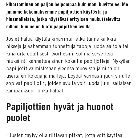
kihartaminen on paljon helpompaa kuin moni kuvittelee. Me
jaamme kokemuksemme papiljottien käytöstä ja
hiusmalleista, jotka näyttävät erityisen houkuttelevilta
silloin, kun ne on luotu papiljottien avulla.
Jos et halua käyttää kiharrinta, etkä tunne kaikkia
niksejä ja vähemmän tunnettuja tapoja luoda aaltoja tai
kiharoita edullisesti (voit esim. solmia servettejä
hiuksiin), kannattaa sinun kokeilla papiljotteja. Nykyään
papiljotit valmistetaan yleensä muovista ja niitä on
useita eri kokoja ja malleja. Löydät varmasti juuri sinulle
sopivat papiljotit, joiden avulla voit luoda juuri sellaisen
kampauksen, jonka haluat.
Papiljottien hyvät ja huonot
puolet
Hiusten täytyy olla riittävän pitkät, jotta voit käyttää