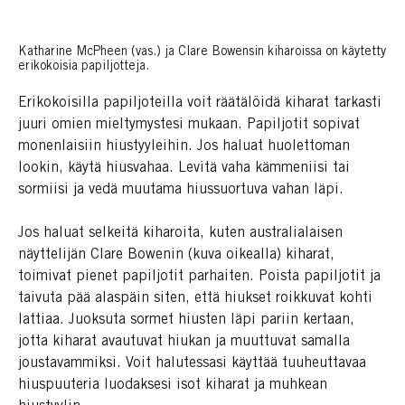
Katharine McPheen (vas.) ja Clare Bowensin kiharoissa on käytetty
erikokoisia papiljotteja.
Erikokoisilla papiljoteilla voit räätälöidä kiharat tarkasti
juuri omien mieltymystesi mukaan. Papiljotit sopivat
monenlaisiin hiustyyleihin. Jos haluat huolettoman
lookin, käytä hiusvahaa. Levitä vaha kämmeniisi tai
sormiisi ja vedä muutama hiussuortuva vahan läpi.
Jos haluat selkeitä kiharoita, kuten australialaisen
näyttelijän Clare Bowenin (kuva oikealla) kiharat,
toimivat pienet papiljotit parhaiten. Poista papiljotit ja
taivuta pää alaspäin siten, että hiukset roikkuvat kohti
lattiaa. Juoksuta sormet hiusten läpi pariin kertaan,
jotta kiharat avautuvat hiukan ja muuttuvat samalla
joustavammiksi. Voit halutessasi käyttää tuuheuttavaa
hiuspuuteria luodaksesi isot kiharat ja muhkean