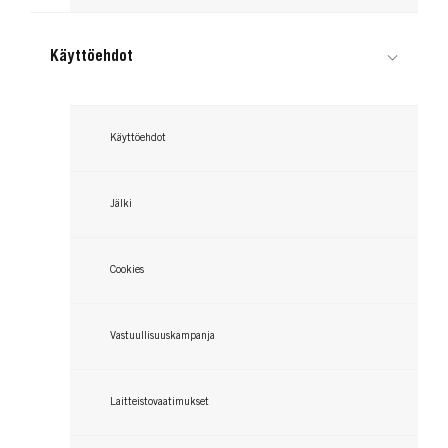
095 Electric Blue
...
098 Steel Silver
...
Käyttöehdot
...
...
Käyttöehdot
Jälki
Cookies
Vastuullisuuskampanja
Laitteistovaatimukset