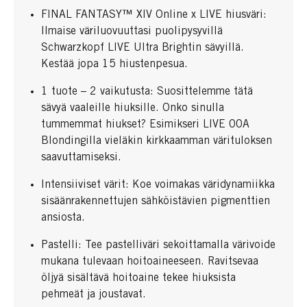
FINAL FANTASY™ XIV Online x LIVE hiusväri:
Ilmaise väriluovuuttasi puolipysyvillä
Schwarzkopf LIVE Ultra Brightin sävyillä.
Kestää jopa 15 hiustenpesua.
1 tuote – 2 vaikutusta: Suosittelemme tätä
sävyä vaaleille hiuksille. Onko sinulla
tummemmat hiukset? Esimikseri LIVE 00A
Blondingilla vieläkin kirkkaamman värituloksen
saavuttamiseksi.
Intensiiviset värit: Koe voimakas väridynamiikka
sisäänrakennettujen sähköistävien pigmenttien
ansiosta.
Pastelli: Tee pastelliväri sekoittamalla värivoide
mukana tulevaan hoitoaineeseen. Ravitsevaa
öljyä sisältävä hoitoaine tekee hiuksista
pehmeät ja joustavat.