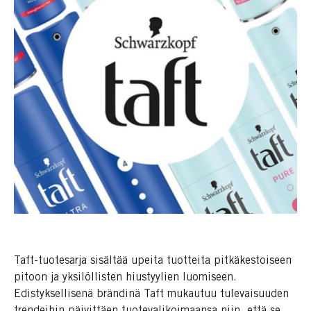
Taft-tuotesarja sisältää upeita tuotteita pitkäkestoiseen
pitoon ja yksilöllisten hiustyylien luomiseen.
Edistyksellisenä brändinä Taft mukautuu tulevaisuuden
trendeihin päivittäen tuotevalikoimaansa niin, että se