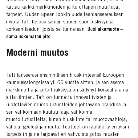
kattaa kaikki markkinoiden ja kuluttajien muuttuvat
tarpeet. Uuden upean lookin uudelleenlanseerauksen
myötä Taft tarjoaa saman suuren suorituskyvyn ja
korkean laadun, joista se tunnetaan.
Uusi ulkomuoto –
sama uskomaton pito.
Moderni muutos
Taft lanseerasi ensimmäisen hiuskiinteensä Euroopan
kauneussalongeissa yli 60 vuotta sitten, ja sen asema
markkinoilla ja pito hiuksissa on säilynyt korkealla aina
siitä lähtien. Taft on tunnettu innovatiivisten ja
luotettavien muotoilutuotteiden johtavana brändinä ja
sen valikoimaan kuuluu laaja valikoima
muotoilutuotteita, kuten hiuskiinteitä, muotovaahtoja,
vahoja, geelejä ja muuta. Tuotteet on räätälöity erityisiin
tarpeisiin ja ne tarjoavat eri vahvuista pitoa hiusten