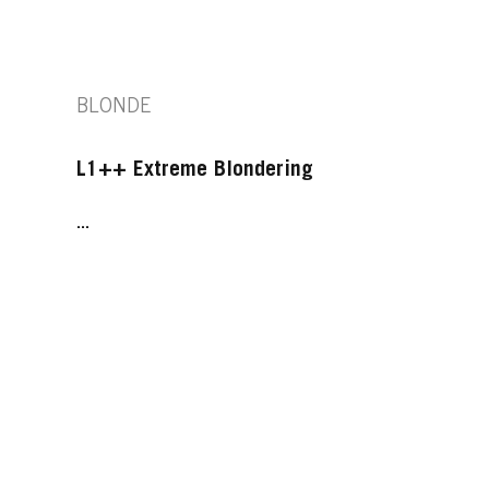
BLONDE
L1++ Extreme Blondering
...