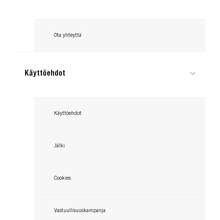
Ota yhteyttä
Käyttöehdot
Käyttöehdot
Jälki
Cookies
Vastuullisuuskampanja