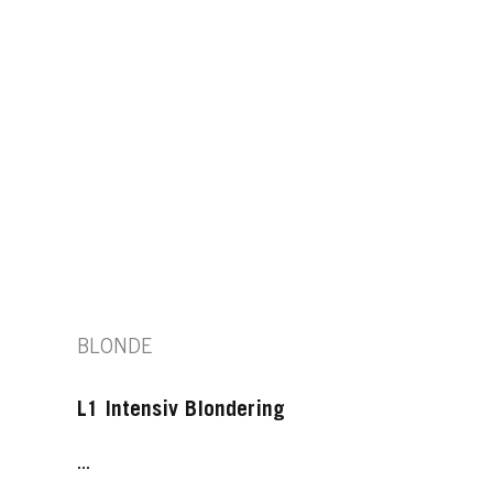
BLONDE
L1 Intensiv Blondering
...