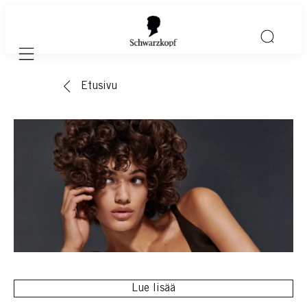
Mobile navigation
Etusivu
Lue lisää