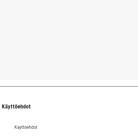
sten muotoilu
Hiusten muotoilu
kät hiukset
Vinkit ja neuvot
...
ue lisää
Lue lisää
Käyttöehdot
Käyttöehdot