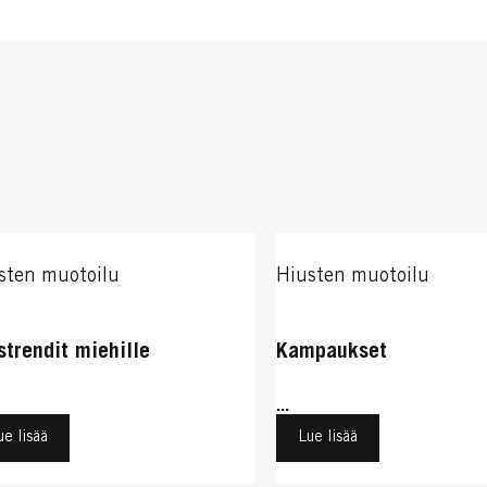
sten muotoilu
Hiusten muotoilu
strendit miehille
Kampaukset
...
ue lisää
Lue lisää