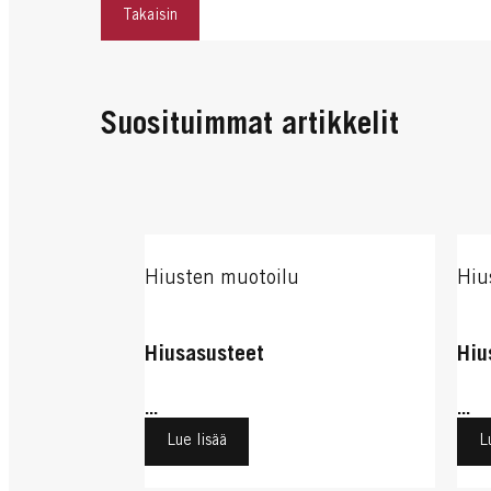
Takaisin
Suosituimmat artikkelit
Hiusten muotoilu
Hiu
Hiusasusteet
Hiu
...
...
Lue lisää
L