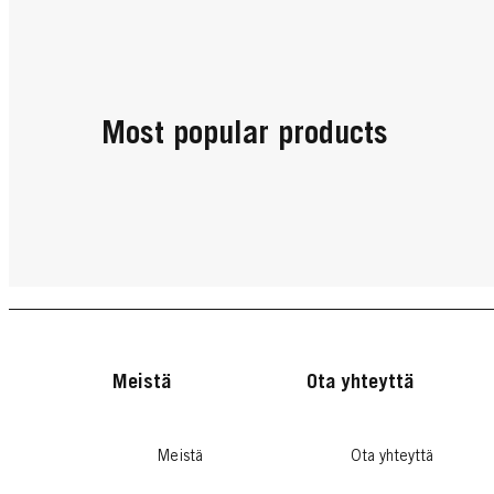
Hiusten muotoilu
Hiu
Most popular products
Lyhyet hiukset
Pit
...
...
Lue lisää
L
Meistä
Ota yhteyttä
Meistä
Ota yhteyttä