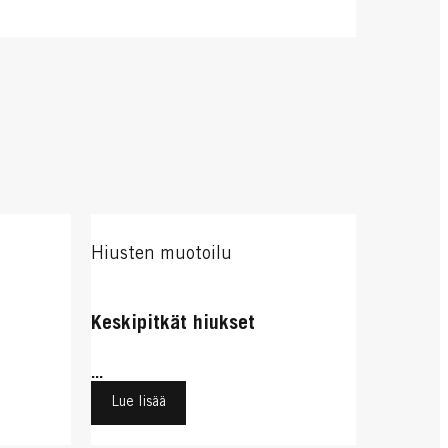
Hiusten muotoilu
Keskipitkät hiukset
...
Lue lisää